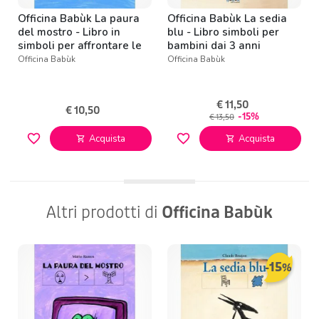
Officina Babùk La paura
Officina Babùk La sedia
del mostro - Libro in
blu - Libro simboli per
simboli per affrontare le
bambini dai 3 anni
paure
Officina Babùk
Officina Babùk
€ 11,50
€ 10,50
-15%
€ 13,50
favorite_border
favorite_border
Acquista
Acquista
shopping_cart
shopping_cart
Altri prodotti di
Officina Babùk
15
-
%