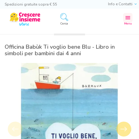
Info e Contatti
Spedizioni gratuite sopra € 55
menu
Cerca
Menu
Officina Babùk Ti voglio bene Blu - Libro in
simboli per bambini dai 4 anni
west
east
Precedente
Success