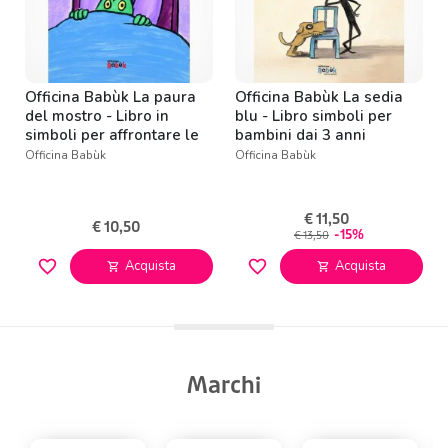
Officina Babùk La paura
Officina Babùk La sedia
del mostro - Libro in
blu - Libro simboli per
simboli per affrontare le
bambini dai 3 anni
paure
Officina Babùk
Officina Babùk
€ 11,50
€ 10,50
-15%
€ 13,50
favorite_border
favorite_border
Acquista
Acquista
shopping_cart
shopping_cart
Marchi