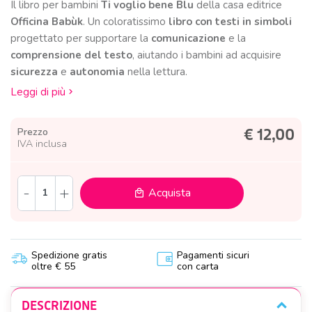
Il libro per bambini
Ti voglio bene Blu
della casa editrice
Officina Babùk
. Un coloratissimo
libro con testi in simboli
progettato per supportare la
comunicazione
e la
comprensione del testo
, aiutando i bambini ad acquisire
sicurezza
e
autonomia
nella lettura.
Leggi di più
Prezzo
€ 12,00
IVA inclusa
-
+
Acquista
local_mall
Spedizione gratis
Pagamenti sicuri
oltre € 55
con carta
DESCRIZIONE