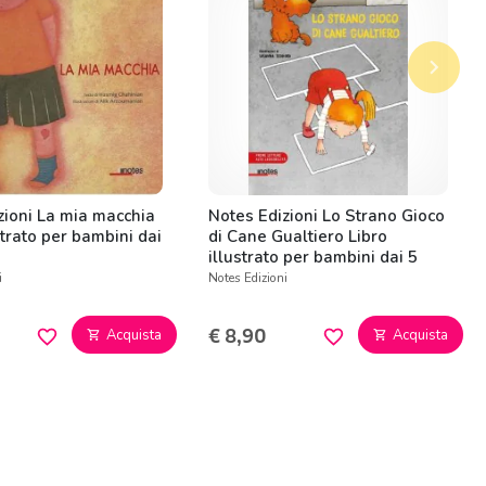
keyboard_arrow_right
Succes
zioni La mia macchia
Notes Edizioni Lo Strano Gioco
strato per bambini dai
di Cane Gualtiero Libro
illustrato per bambini dai 5
anni
i
Notes Edizioni
€ 8,90
Acquista
Acquista
favorite_border
favorite_border
shopping_cart
shopping_cart