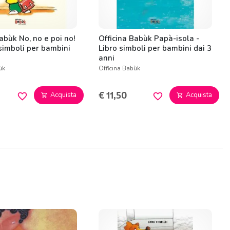
abùk No, no e poi no!
Officina Babùk Papà-isola -
 simboli per bambini
Libro simboli per bambini dai 3
anni
ùk
Officina Babùk
€ 11,50
Acquista
Acquista
favorite_border
favorite_border
shopping_cart
shopping_cart