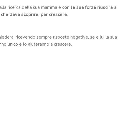
 è alla ricerca della sua mamma e
con le sue forze
riuscirà a
e
che deve scoprire, per crescere
.
hiederà, ricevendo sempre risposte negative, se è lui la sua
no unico e lo aiuteranno a crescere.