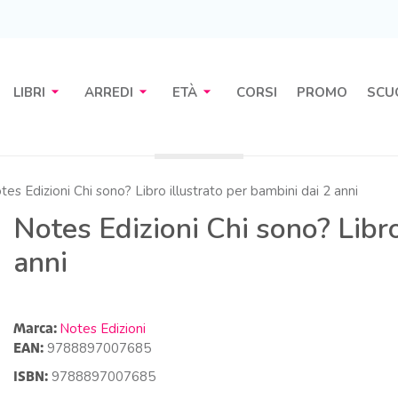
arrow_drop_down
arrow_drop_down
arrow_drop_down
LIBRI
ARREDI
ETÀ
CORSI
PROMO
SCU
es Edizioni Chi sono? Libro illustrato per bambini dai 2 anni
Notes Edizioni Chi sono? Libro
anni
Marca:
Notes Edizioni
EAN:
9788897007685
ISBN:
9788897007685