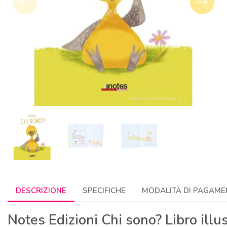
west
east
Precedente
Succes
DESCRIZIONE
SPECIFICHE
MODALITÀ DI PAGAME
Notes Edizioni Chi sono? Libro illu