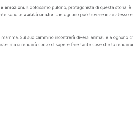
le emozioni
. Il dolcissimo pulcino, protagonista di questa storia,
uante sono le
abilità uniche
che ognuno può trovare in se stesso 
lla mamma. Sul suo cammino incontrerà diversi animali e a ognuno c
ste, ma si renderà conto di sapere fare tante cose che lo renderan