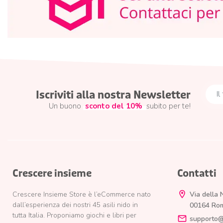
Iscriviti alla nostra Newsletter
Un buono
sconto del 10%
subito per te!
Crescere insieme
Contatti
location_on
Crescere Insieme Store è l’eCommerce nato
Via della 
dall’esperienza dei nostri 45 asili nido in
00164 Ro
tutta Italia. Proponiamo giochi e libri per
email
supporto@