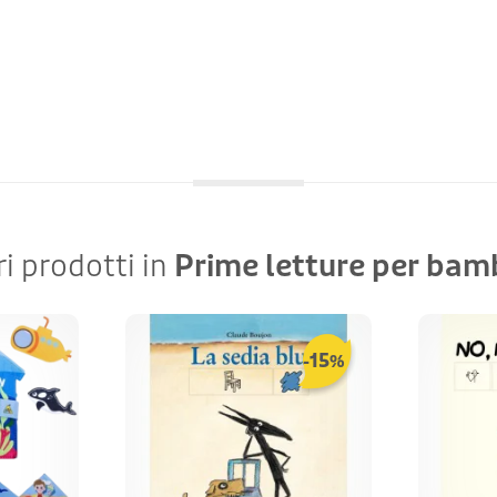
ri prodotti in
Prime letture per bamb
15
-
%