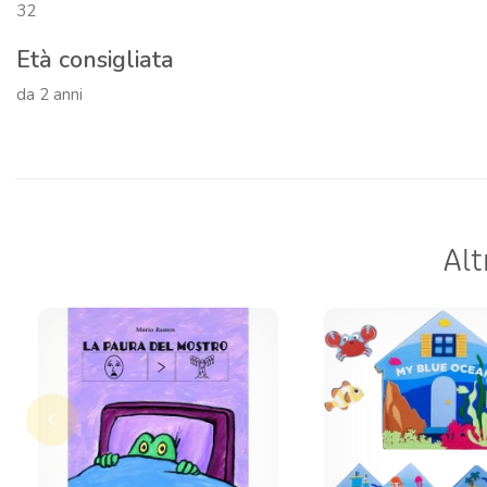
32
Età consigliata
da 2 anni
Alt
keyboard_arrow_left
Precedente