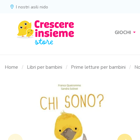
location_on
I nostri asili nido
arrow_drop_down
GIOCHI
Home
Libri per bambini
Prime letture per bambini
Not