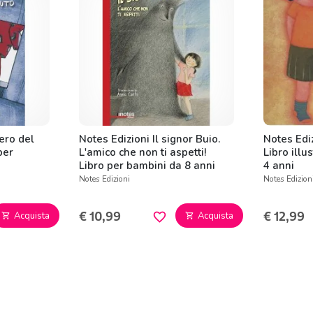
tero del
Notes Edizioni Il signor Buio.
Notes Edi
per
L'amico che non ti aspetti!
Libro illu
Libro per bambini da 8 anni
4 anni
Notes Edizioni
Notes Edizion
€ 10,99
€ 12,99
Acquista
Acquista
favorite_border
shopping_cart
shopping_cart