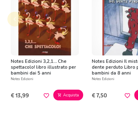
keyboard_arrow_left
Precedente
Notes Edizioni 3,2,1… Che
Notes Edizioni Il mis
spettacolo! libro illustrato per
dente perduto Libro 
bambini dai 5 anni
bambini da 8 anni
Notes Edizioni
Notes Edizioni
€ 13,99
€ 7,50
Acquista
favorite_border
favorite_border
shopping_cart