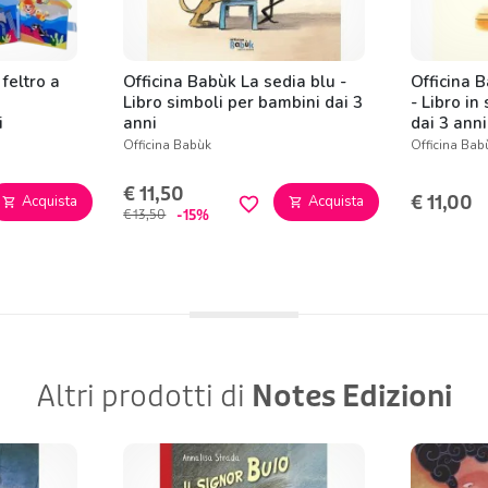
feltro a
Officina Babùk La sedia blu -
Officina B
Libro simboli per bambini dai 3
- Libro in
i
anni
dai 3 anni
Officina Babùk
Officina Bab
€ 11,50
€ 11,00
Acquista
Acquista
favorite_border
shopping_cart
shopping_cart
-15%
€ 13,50
Altri prodotti di
Notes Edizioni