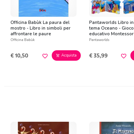
Officina Babùk La paura del
Pantaworlds Libro in 
mostro - Libro in simboli per
tema Oceano - Gioco
affrontare le paure
educativo Montessor
Officina Babùk
Pantaworlds
€ 10,50
€ 35,99
Acquista
favorite_border
favorite_border
shopping_cart