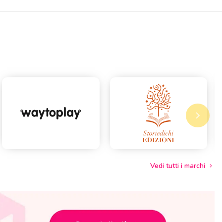
keyboard_arrow_right
Succes
Vedi tutti i marchi