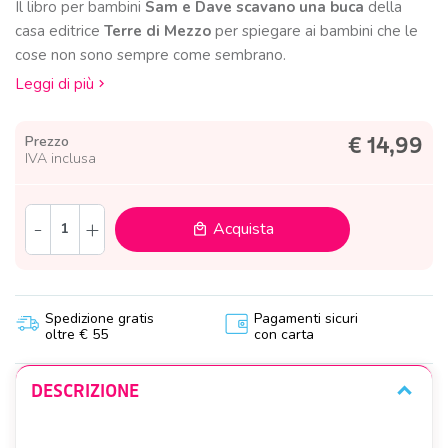
Il libro per bambini
Sam e Dave scavano una buca
della
casa editrice
Terre di Mezzo
per spiegare ai bambini che le
cose non sono sempre come sembrano.
Leggi di più
Prezzo
€ 14,99
IVA inclusa
-
+
Acquista
local_mall
Spedizione gratis
Pagamenti sicuri
oltre € 55
con carta
DESCRIZIONE