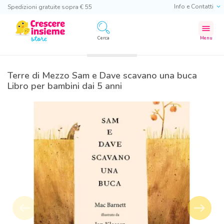
Info e Contatti
Spedizioni gratuite sopra € 55
menu
Cerca
Menu
Terre di Mezzo Sam e Dave scavano una buca
Libro per bambini dai 5 anni
west
east
Precedente
Success