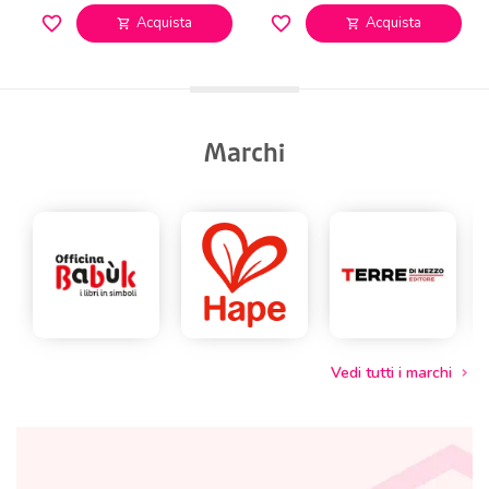
favorite_border
favorite_border
Acquista
Acquista
shopping_cart
shopping_cart
Marchi
Vedi tutti i marchi