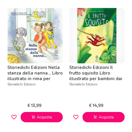
Storiedichi Edizioni Nella
Storiedichi Edizioni Il
stanza della nanna… Libro
frutto squisito Libro
illustrato in rima per
illustrato per bambini dai
bambini da 0 a 3 anni
3 anni
Storiedichi Edizioni
Storiedichi Edizioni
€ 13,99
€ 14,99
favorite_border
favorite_border
Acquista
Acquista
shopping_cart
shopping_cart