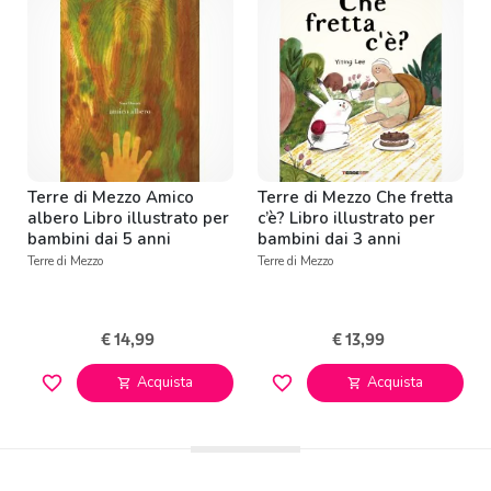
Terre di Mezzo Amico
Terre di Mezzo Che fretta
albero Libro illustrato per
c’è? Libro illustrato per
bambini dai 5 anni
bambini dai 3 anni
Terre di Mezzo
Terre di Mezzo
€ 14,99
€ 13,99
favorite_border
favorite_border
Acquista
Acquista
shopping_cart
shopping_cart