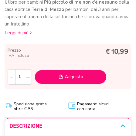
Il libro per bambini
Più piccolo di me non c’è nessuno
della
casa editrice
Terre di Mezzo
per bambini dai 3 anni per
superare il trauma della solitudine che si prova quando arriva
un fratellino
Leggi di più
Prezzo
€ 10,99
IVA inclusa
-
+
Acquista
local_mall
Spedizione gratis
Pagamenti sicuri
oltre € 55
con carta
DESCRIZIONE