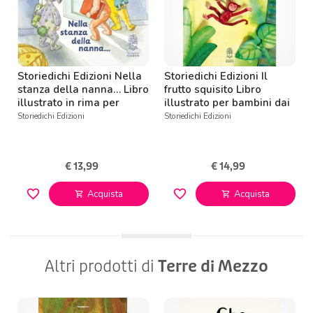
Storiedichi Edizioni Nella
Storiedichi Edizioni Il
stanza della nanna… Libro
frutto squisito Libro
illustrato in rima per
illustrato per bambini dai
bambini da 0 a 3 anni
3 anni
Storiedichi Edizioni
Storiedichi Edizioni
€ 13,99
€ 14,99
favorite_border
favorite_border
Acquista
Acquista
shopping_cart
shopping_cart
Altri prodotti di
Terre di Mezzo