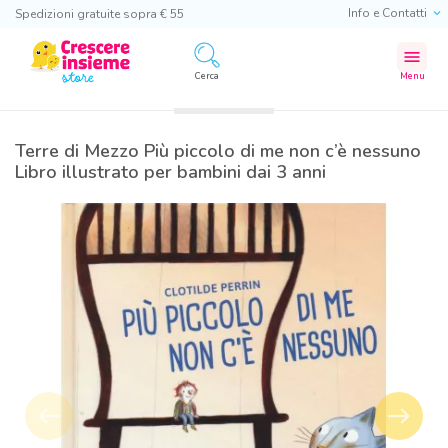
Info e Contatti
Spedizioni gratuite sopra € 55
menu
Cerca
Menu
Terre di Mezzo Più piccolo di me non c’è nessuno
Libro illustrato per bambini dai 3 anni
west
east
Precedente
Success