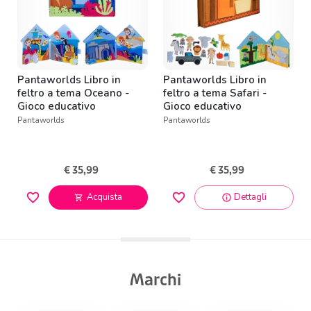
Pantaworlds Libro in
Pantaworlds Libro in
feltro a tema Oceano -
feltro a tema Safari -
Gioco educativo
Gioco educativo
Montessori
Montessori
Pantaworlds
Pantaworlds
€ 35,99
€ 35,99
favorite_border
favorite_border
Acquista
Dettagli
info
shopping_cart
Marchi