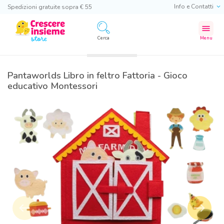
Info e Contatti
Spedizioni gratuite sopra € 55
menu
Cerca
Menu
Pantaworlds Libro in feltro Fattoria - Gioco
educativo Montessori
west
east
Precedente
Success