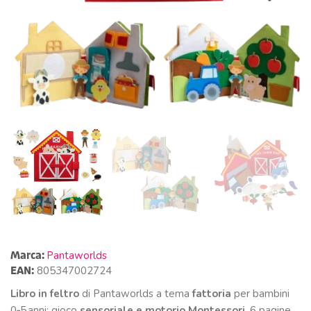
Marca:
Pantaworlds
EAN:
805347002724
Libro in feltro
di Pantaworlds a tema
fattoria
per bambini
0‑5 anni: gioco
sensoriale e motorio Montessori
, 6 pagine