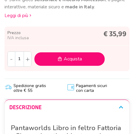
interattive, materiale sicuro e
made in Italy
.
Leggi di più
Prezzo
€ 35,99
IVA inclusa
-
+
Acquista
local_mall
Spedizione gratis
Pagamenti sicuri
oltre € 55
con carta
DESCRIZIONE
Pantaworlds Libro in feltro Fattoria