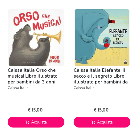
Caissa Italia Orso che
Caissa Italia Elefante, il
musica! Libro illustrato
sacco e il segreto Libro
per bambini da 3 anni
illustrato per bambini da
3 anni
Caissa Italia
Caissa Italia
€ 15,00
€ 15,00
Acquista
Acquista
shopping_cart
shopping_cart