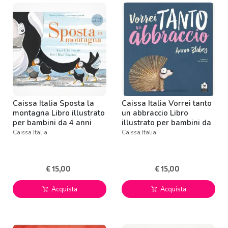
Caissa Italia Sposta la
Caissa Italia Vorrei tanto
montagna Libro illustrato
un abbraccio Libro
per bambini da 4 anni
illustrato per bambini da
2 anni
Caissa Italia
Caissa Italia
€ 15,00
€ 15,00
Acquista
Acquista
shopping_cart
shopping_cart