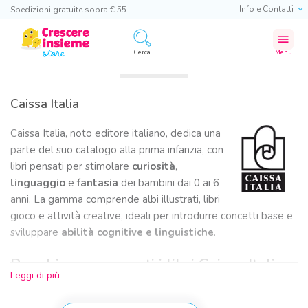
Info e Contatti
Spedizioni gratuite sopra € 55
menu
Cerca
Menu
Caissa Italia
Caissa Italia, noto editore italiano, dedica una
parte del suo catalogo alla prima infanzia, con
libri pensati per stimolare
curiosità
,
linguaggio
e
fantasia
dei bambini dai 0 ai 6
anni. La gamma comprende albi illustrati, libri
gioco e attività creative, ideali per introdurre concetti base e
sviluppare
abilità cognitive e linguistiche
.
Per chi sono pensati i libri Caissa Italia
Leggi di più
I libri per bambini di Caissa Italia sono pensati per: