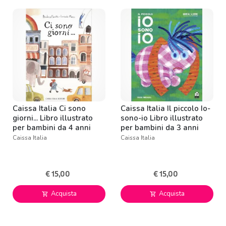
Caissa Italia Ci sono
Caissa Italia Il piccolo Io-
giorni... Libro illustrato
sono-io Libro illustrato
per bambini da 4 anni
per bambini da 3 anni
Caissa Italia
Caissa Italia
€ 15,00
€ 15,00
Acquista
Acquista
shopping_cart
shopping_cart