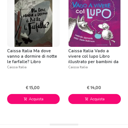
Caissa Italia Ma dove
Caissa Italia Vado a
vanno a dormire di notte
vivere col lupo Libro
le farfalle? Libro
illustrato per bambini da
illustrato per bambini da
5 anni
Caissa Italia
Caissa Italia
4 anni
€ 15,00
€ 14,00
Acquista
Acquista
shopping_cart
shopping_cart