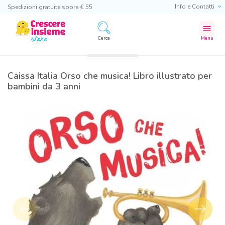
Info e Contatti
Spedizioni gratuite sopra € 55
menu
Cerca
Menu
Caissa Italia Orso che musica! Libro illustrato per
bambini da 3 anni
west
east
Precedente
Success