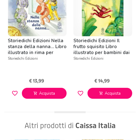
Storiedichi Edizioni Nella
Storiedichi Edizioni Il
stanza della nanna… Libro
frutto squisito Libro
illustrato in rima per
illustrato per bambini dai
bambini da 0 a 3 anni
3 anni
Storiedichi Edizioni
Storiedichi Edizioni
€ 13,99
€ 14,99
favorite_border
favorite_border
Acquista
Acquista
shopping_cart
shopping_cart
Altri prodotti di
Caissa Italia