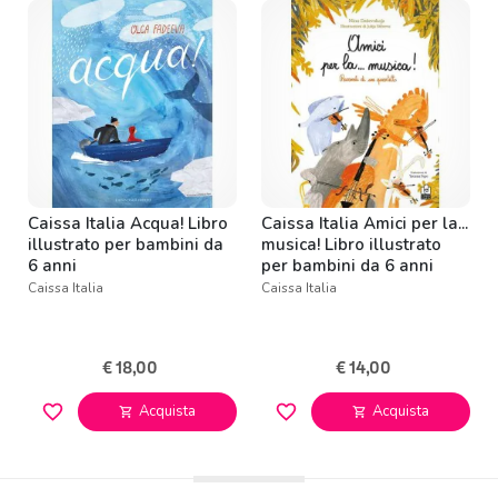
Caissa Italia Acqua! Libro
Caissa Italia Amici per la...
illustrato per bambini da
musica! Libro illustrato
6 anni
per bambini da 6 anni
Caissa Italia
Caissa Italia
€ 18,00
€ 14,00
favorite_border
favorite_border
Acquista
Acquista
shopping_cart
shopping_cart