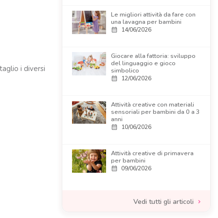
Le migliori attività da fare con
una lavagna per bambini
14/06/2026
calendar_month
Giocare alla fattoria: sviluppo
del linguaggio e gioco
aglio i diversi
simbolico
12/06/2026
calendar_month
Attività creative con materiali
sensoriali per bambini da 0 a 3
anni
10/06/2026
calendar_month
Attività creative di primavera
per bambini
09/06/2026
calendar_month
Vedi tutti gli articoli