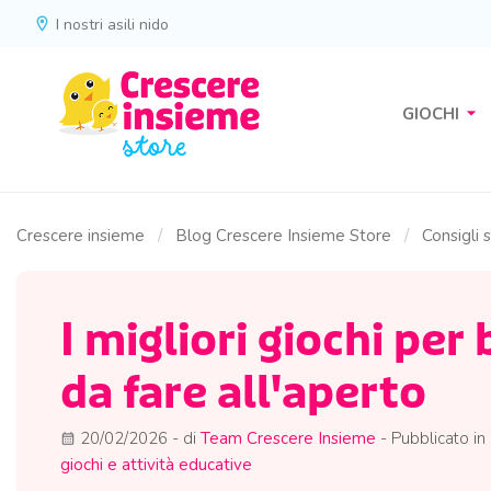
location_on
I nostri asili nido
arrow_drop_down
GIOCHI
Crescere insieme
Blog Crescere Insieme Store
Consigli 
I migliori giochi per
da fare all'aperto
20/02/2026
- di
Team Crescere Insieme
- Pubblicato in
calendar_month
giochi e attività educative