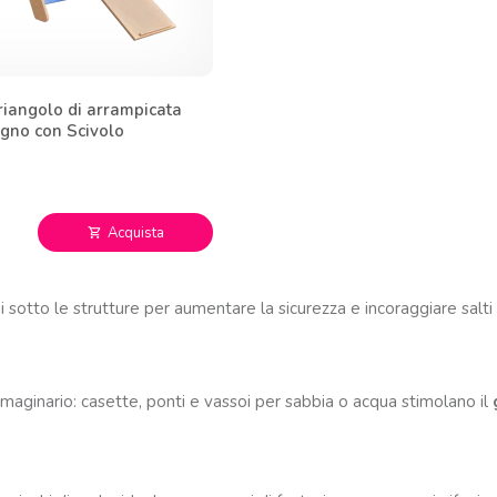
riangolo di arrampicata
egno con Scivolo
Acquista
shopping_cart
sotto le strutture per aumentare la sicurezza e incoraggiare salti c
aginario: casette, ponti e vassoi per sabbia o acqua stimolano il