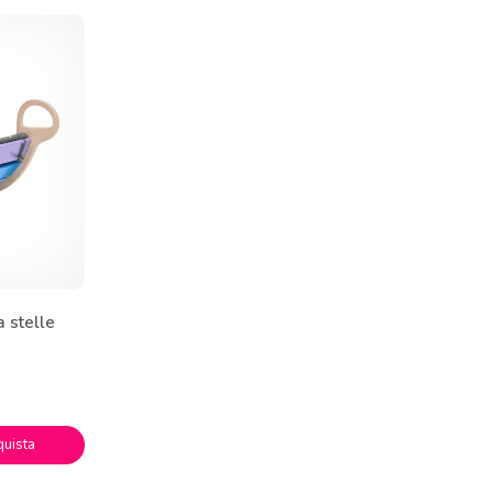
 stelle
quista