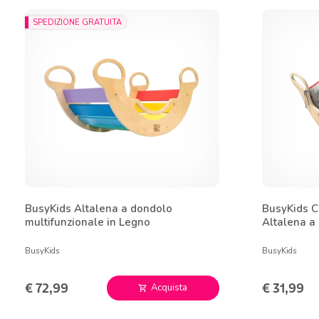
SPEDIZIONE GRATUITA
BusyKids Altalena a dondolo
BusyKids C
multifunzionale in Legno
Altalena a
BusyKids
BusyKids
€ 72,99
€ 31,99
Acquista
shopping_cart