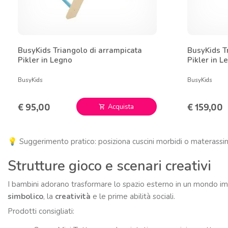
BusyKids Triangolo di arrampicata
BusyKids T
Pikler in Legno
Pikler in L
BusyKids
BusyKids
€ 95,00
€ 159,00
Acquista
shopping_cart
💡 Suggerimento pratico: posiziona cuscini morbidi o materassini 
Strutture gioco e scenari creativi
I bambini adorano trasformare lo spazio esterno in un mondo imm
simbolico
, la
creatività
e le prime abilità sociali.
Prodotti consigliati: