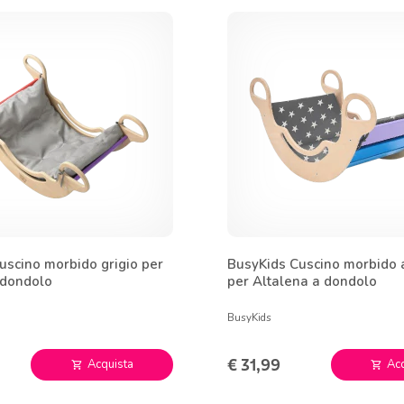
uscino morbido grigio per
BusyKids Cuscino morbido a
 dondolo
per Altalena a dondolo
BusyKids
€ 31,99
Acquista
Ac
shopping_cart
shopping_cart