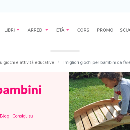
arrow_drop_down
arrow_drop_down
arrow_drop_down
LIBRI
ARREDI
ETÀ
CORSI
PROMO
SCU
su giochi e attività educative
I migliori giochi per bambini da far
 bambini
Blog
,
Consigli su