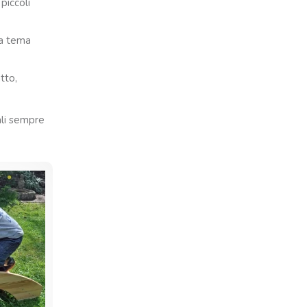
piccoli
 a tema
tto,
ali sempre