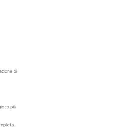
azione di
gioco più
ompleta.