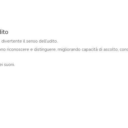
ito
ivertente il senso dell’udito.
ono riconoscere e distinguere, migliorando capacità di ascolto, con
i suoni.