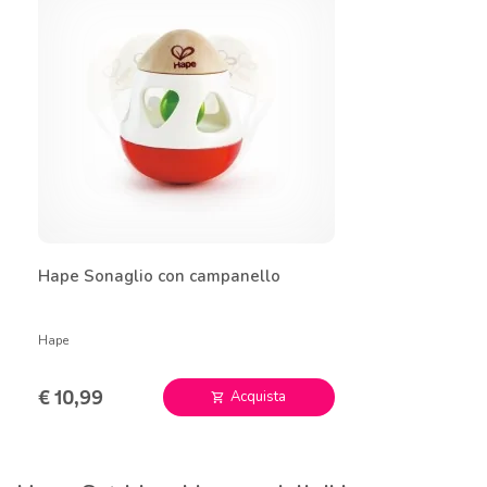
Hape Sonaglio con campanello
Hape
€ 10,99
Acquista
shopping_cart