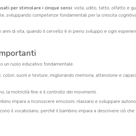
nsati per stimolare i cinque sensi
: vista, udito, tatto, olfatto e g
ale, sviluppando competenze fondamentali per la crescita cognitiv
anni di vita, quando il cervello è in pieno sviluppo e ogni esperie
importanti
nno un ruolo educativo fondamentale.
, colori, suoni e texture, migliorando memoria, attenzione e capaci
 la motricità fine e il controllo dei movimenti.
mbino impara a riconoscere emozioni, rilassarsi e sviluppare auton
iscono il vocabolario, perché il bambino impara a descrivere ciò ch