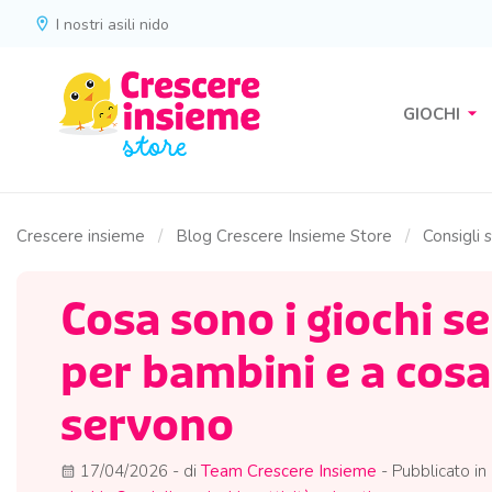
location_on
I nostri asili nido
arrow_drop_down
GIOCHI
Crescere insieme
Blog Crescere Insieme Store
Consigli 
Cosa sono i giochi se
per bambini e a cosa
servono
17/04/2026
- di
Team Crescere Insieme
- Pubblicato in
calendar_month