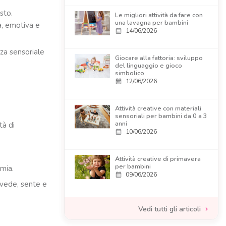
usto.
Le migliori attività da fare con
una lavagna per bambini
a, emotiva e
14/06/2026
calendar_month
nza sensoriale
Giocare alla fattoria: sviluppo
del linguaggio e gioco
simbolico
12/06/2026
calendar_month
Attività creative con materiali
sensoriali per bambini da 0 a 3
anni
tà di
10/06/2026
calendar_month
Attività creative di primavera
per bambini
omia.
09/06/2026
calendar_month
e vede, sente e
Vedi tutti gli articoli