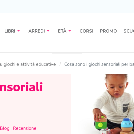
arrow_drop_down
arrow_drop_down
arrow_drop_down
LIBRI
ARREDI
ETÀ
CORSI
PROMO
SCU
su giochi e attività educative
Cosa sono i giochi sensoriali per 
nsoriali
Blog
,
Recensione